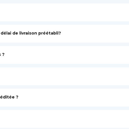
élai de livraison préétabli?
 ?
réditée ?