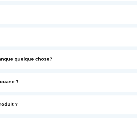
manque quelque chose?
douane ?
roduit ?