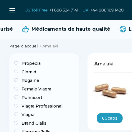
risé
Médicaments de
haute qualité
Liv
Page d'accueil
>
Amalaki
Propecia
Amalaki
Clomid
Rogaine
Female Viagra
Pulmicort
Viagra Professional
Viagra
60caps
Brand Cialis
Kamagra Jelly