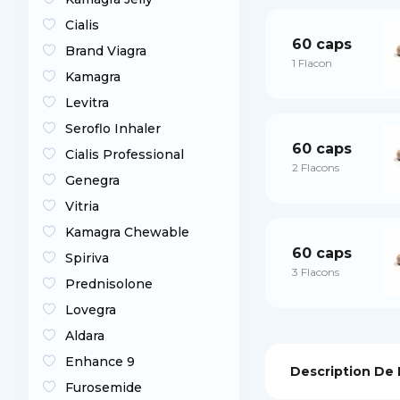
Cialis
60 caps
Brand Viagra
1 Flacon
Kamagra
Levitra
Seroflo Inhaler
60 caps
Cialis Professional
2 Flacons
Genegra
Vitria
Kamagra Chewable
60 caps
Spiriva
3 Flacons
Prednisolone
Lovegra
Aldara
Enhance 9
Description De 
Furosemide