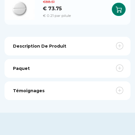
€88.51
€ 73.75
€ 0.21 par pilule
Description De Produit
Paquet
Témoignages