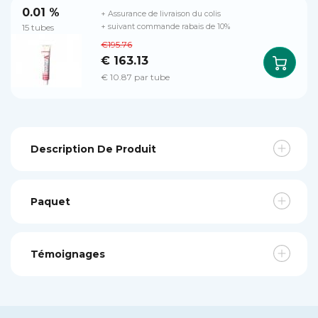
0.01 %
+ Assurance de livraison du colis
15 tubes
+ suivant commande rabais de 10%
€195.76
€ 163.13
€ 10.87 par tube
Description De Produit
Paquet
Témoignages