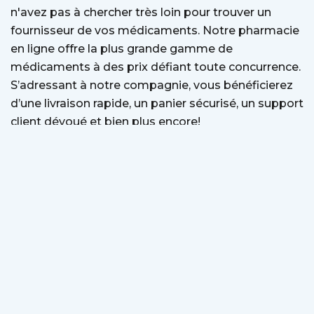
n'avez pas à chercher très loin pour trouver un
fournisseur de vos médicaments. Notre pharmacie
en ligne offre la plus grande gamme de
médicaments à des prix défiant toute concurrence.
S’adressant à notre compagnie, vous bénéficierez
d’une livraison rapide, un panier sécurisé, un support
client dévoué et bien plus encore!
Nous assurons un support client rapide pour toutes
les commandes et les questions de la part de nos
clients. Si vous avez quelque question, notre service
clientèle est toujours prêt à vous aider.
Page D'accueil
Contactez-nous