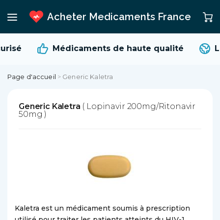
Acheter Medicaments France
urisé
Médicaments de
haute qualité
L
Page d'accueil
>
Generic Kaletra
Generic Kaletra
( Lopinavir 200mg/Ritonavir
50mg )
Kaletra est un médicament soumis à prescription
utilisé pour traiter les patients atteints du HIV-1,