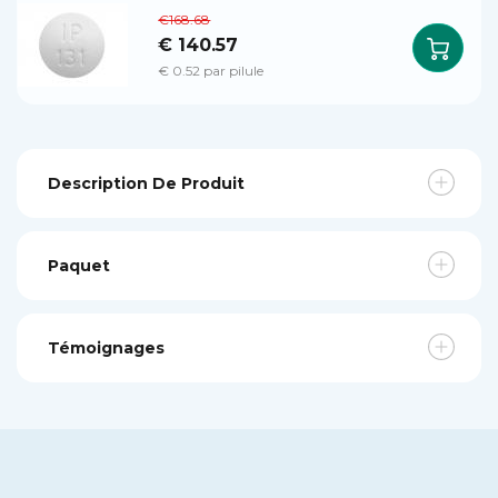
€168.68
€ 140.57
€ 0.52 par pilule
Description De Produit
Paquet
Témoignages